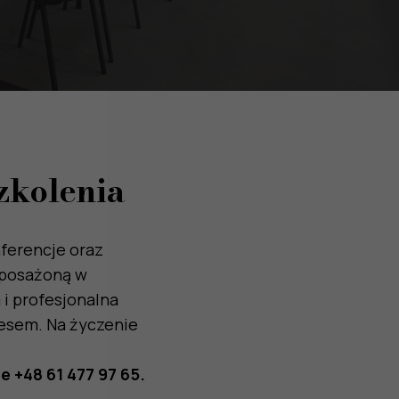
szkolenia
ferencje oraz
yposażoną w
 i profesjonalna
cesem. Na życzenie
ie
+48
61 477 97 65
.