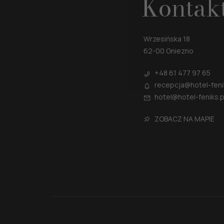
Kontak
Wrzesińska 18
62-00 Gniezno
+48
61 477 97 65
recepcja@hotel-feni
hotel@hotel-feniks.p
ZOBACZ NA MAPIE