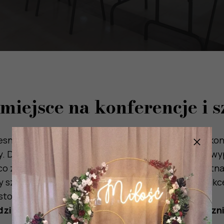
miejsce na konferencje i 
ną sale konferencyjną, doskonałą na szkolenia, kon
y. Dysponujemy przestronną, klimatyzowaną salą, w
, co zapewnia komfort każdego wydarzenia. Dyskretna
y szczegół, aby Twoje spotkanie zakończyło się suk
tosować układ sali.
dzimy mailowo
hotel@hotel-feniks.pl
i telefoniczn