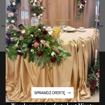
Rezerwację na wydarzenia i oferty specjalne prowadzimy telefonicznie i mailowo.
SPRAWDŹ OFERTĘ
SPRAWDŹ OFERTĘ