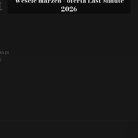
t
Wesele marzeń - oferta Last Minute
2026
ks.pl
l